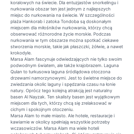
koralowych na świecie. Dla entuzjastów snorkelingu i
nurkowania obszar ten jest jednym z najlepszych
miejsc do nurkowania na świecie. W szczególności
plaża Hankorab i zatoka Tondoba są doskonałym
miejscem dla miłośników nurkowania, którzy chcą
obserwować różnorodne życie morskie. Podczas
nurkowania w tym obszarze można spotkać ciekawe
stworzenia morskie, takie jak płaszczki, żółwie, a nawet
krokodyle.
Marsa Alam fascynuje odwiedzających nie tylko swoim
podwodnym światem, ale także krajobrazem. Laguna
Qulan to turkusowa laguna śródlądowa otoczona
drzewami namorzynowymi. Jest to świetne miejsce do
zwiedzania okolic laguny i spędzania czasu na łonie
natury. Oprócz tego kolejną atrakcją jest naturalny
basen Al Nayzak. Ten skalisty basen jest wyjątkowym
miejscem dla tych, którzy chcą się zrelaksować w
cichym i spokojnym otoczeniu.
Marsa Alam to małe miasto. Ale hotele, restauracje i
kawiarnie w okolicy spełniają wszystkie potrzeby
wczasowiczów. Marsa Alam ma wiele hoteli