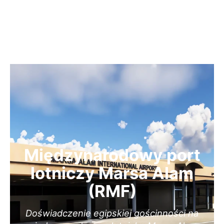
Międzynarodowy port
lotniczy Marsa Alam
(RMF)
Doświadczenie egipskiej gościnności na