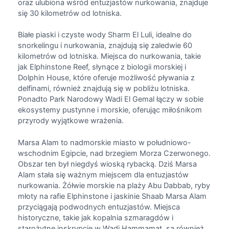
oraz ulubiona wśród entuzjastów nurkowania, znajduje
się 30 kilometrów od lotniska.
Białe piaski i czyste wody Sharm El Luli, idealne do
snorkelingu i nurkowania, znajdują się zaledwie 60
kilometrów od lotniska. Miejsca do nurkowania, takie
jak Elphinstone Reef, słynące z biologii morskiej i
Dolphin House, które oferuje możliwość pływania z
delfinami, również znajdują się w pobliżu lotniska.
Ponadto Park Narodowy Wadi El Gemal łączy w sobie
ekosystemy pustynne i morskie, oferując miłośnikom
przyrody wyjątkowe wrażenia.
Marsa Alam to nadmorskie miasto w południowo-
wschodnim Egipcie, nad brzegiem Morza Czerwonego.
Obszar ten był niegdyś wioską rybacką. Dziś Marsa
Alam stała się ważnym miejscem dla entuzjastów
nurkowania. Żółwie morskie na plaży Abu Dabbab, ryby
młoty na rafie Elphinstone i jaskinie Shaab Marsa Alam
przyciągają podwodnych entuzjastów. Miejsca
historyczne, takie jak kopalnia szmaragdów i
starożytne inskrypcje w Wadi Hammamat, są również