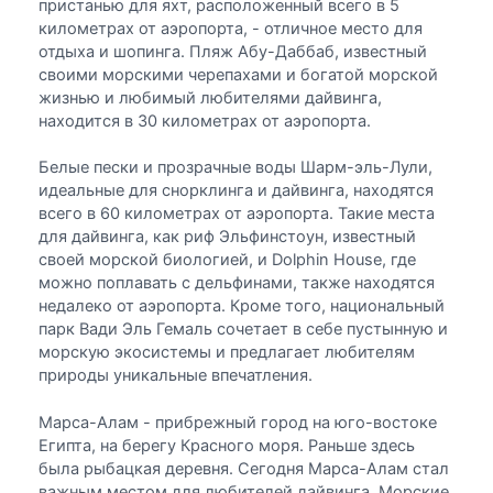
пристанью для яхт, расположенный всего в 5
километрах от аэропорта, - отличное место для
отдыха и шопинга. Пляж Абу-Даббаб, известный
своими морскими черепахами и богатой морской
жизнью и любимый любителями дайвинга,
находится в 30 километрах от аэропорта.
Белые пески и прозрачные воды Шарм-эль-Лули,
идеальные для снорклинга и дайвинга, находятся
всего в 60 километрах от аэропорта. Такие места
для дайвинга, как риф Эльфинстоун, известный
своей морской биологией, и Dolphin House, где
можно поплавать с дельфинами, также находятся
недалеко от аэропорта. Кроме того, национальный
парк Вади Эль Гемаль сочетает в себе пустынную и
морскую экосистемы и предлагает любителям
природы уникальные впечатления.
Марса-Алам - прибрежный город на юго-востоке
Египта, на берегу Красного моря. Раньше здесь
была рыбацкая деревня. Сегодня Марса-Алам стал
важным местом для любителей дайвинга. Морские