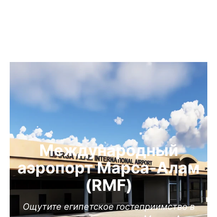
Международный
аэропорт Марса-Алам
(RMF)
Ощутите египетское гостеприимство в