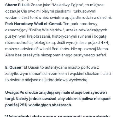
Sharm El Luli
: Znane jako "Malediwy Egiptu", to miejsce
oczaruje Cię swoimi białymi piaskami i turkusowymi
wodami. Jest to również świetna opcja dla rodzin z dziećmi.
Park Narodowy Wadi el-Gemal
: Ten park narodowy,
oznaczający "Dolinę Wielbłądów", urzeka odwiedzających
pustynnymi krajobrazami, historycznymi ruinami i bogatą
różnorodnością biologiczną. Jeśli wynajmiesz pojazd 4×4,
możesz odwiedzić wioski Beduinów. Nie opuszczaj Marsa
Alam bez przeżycia niezapomnianego pustynnego safari.
El Quseir
: El Quseir to autentyczne miasto portowe z
zabytkowym osmańskim zamkiem i wąskimi uliczkami. Jest
to świetne miejsce na jednodniową wycieczkę.
Uwaga: Po drodze znajdują się małe stacje benzynowe i
targi. Należy jednak uważać, aby zbiornik paliwa nie spadł
poniżej 25% w odległych obszarach.
Wskazówki dotyczące rezerwacji samochodu