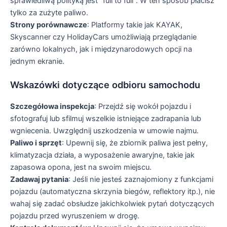
sprawiedliwą polityką jest "full to full". W ten sposób płacisz
tylko za zużyte paliwo.
Strony porównawcze
: Platformy takie jak KAYAK,
Skyscanner czy HolidayCars umożliwiają przeglądanie
zarówno lokalnych, jak i międzynarodowych opcji na
jednym ekranie.
Wskazówki dotyczące odbioru samochodu
Szczegółowa inspekcja
: Przejdź się wokół pojazdu i
sfotografuj lub sfilmuj wszelkie istniejące zadrapania lub
wgniecenia. Uwzględnij uszkodzenia w umowie najmu.
Paliwo i sprzęt
: Upewnij się, że zbiornik paliwa jest pełny,
klimatyzacja działa, a wyposażenie awaryjne, takie jak
zapasowa opona, jest na swoim miejscu.
Zadawaj pytania
: Jeśli nie jesteś zaznajomiony z funkcjami
pojazdu (automatyczna skrzynia biegów, reflektory itp.), nie
wahaj się zadać obsłudze jakichkolwiek pytań dotyczących
pojazdu przed wyruszeniem w drogę.