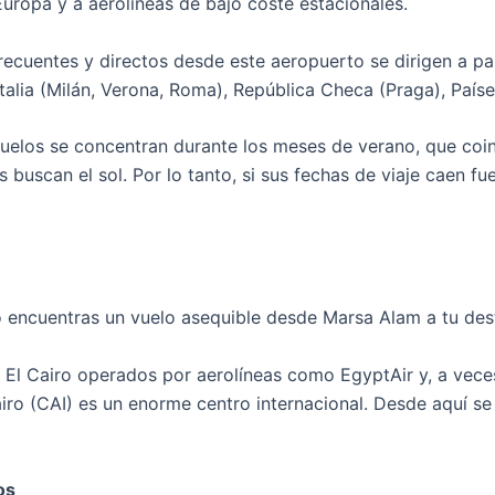
uropa y a aerolíneas de bajo coste estacionales.
recuentes y directos desde este aeropuerto se dirigen a país
 Italia (Milán, Verona, Roma), República Checa (Praga), País
vuelos se concentran durante los meses de verano, que coi
s buscan el sol. Por lo tanto, si sus fechas de viaje caen 
no encuentras un vuelo asequible desde Marsa Alam a tu des
El Cairo operados por aerolíneas como EgyptAir y, a veces,
iro (CAI) es un enorme centro internacional. Desde aquí se 
os