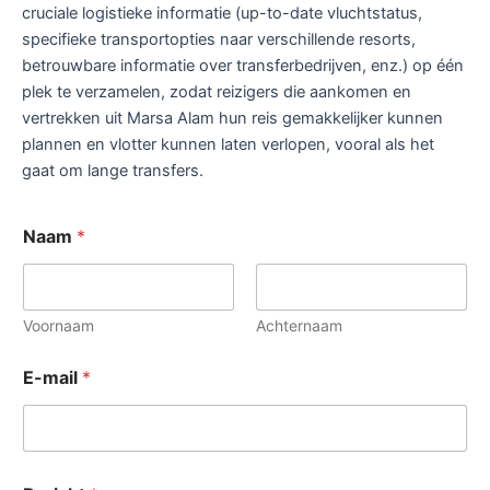
cruciale logistieke informatie (up-to-date vluchtstatus,
specifieke transportopties naar verschillende resorts,
betrouwbare informatie over transferbedrijven, enz.) op één
plek te verzamelen, zodat reizigers die aankomen en
vertrekken uit Marsa Alam hun reis gemakkelijker kunnen
plannen en vlotter kunnen laten verlopen, vooral als het
gaat om lange transfers.
Naam
*
Voornaam
Achternaam
*
E-mail
*
B
e
r
i
c
h