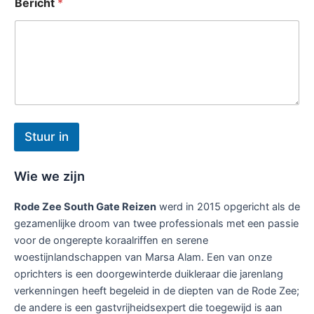
Bericht
*
t
E
-
m
a
i
l
Stuur in
Wie we zijn
Rode Zee South Gate Reizen
werd in 2015 opgericht als de
gezamenlijke droom van twee professionals met een passie
voor de ongerepte koraalriffen en serene
woestijnlandschappen van Marsa Alam. Een van onze
oprichters is een doorgewinterde duikleraar die jarenlang
verkenningen heeft begeleid in de diepten van de Rode Zee;
de andere is een gastvrijheidsexpert die toegewijd is aan